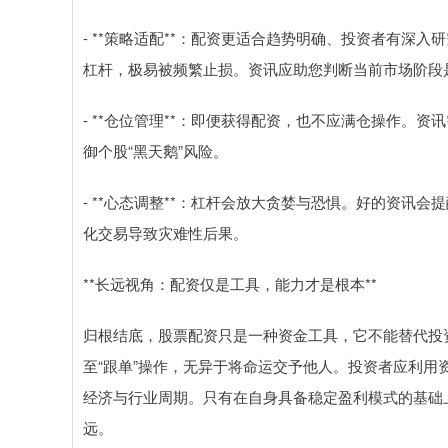
- **策略适配**：配资更适合趋势明确、投资者有深
杠杆，极易被频繁止损。资讯应助您判断当前市场阶段
- **仓位管理**：即便获得配资，也不应满仓操作。
御个股“黑天鹅”风险。
- **心态调整**：杠杆会放大贪婪与恐惧。好的资讯
化交易导致灾难性后果。
**长远视角：配资仅是工具，能力才是根本**
归根结底，股票配资只是一种资金工具，它不能替代投
至“跟单”操作，无异于将命运交予他人。投资者应利
经济与行业周期。只有在自身具备稳定盈利模式的基础
远。