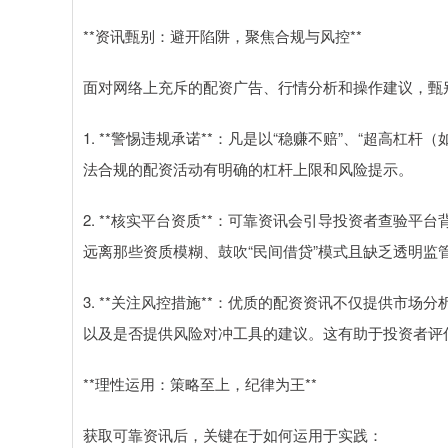
**资讯甄别：避开陷阱，聚焦合规与风控**
面对网络上充斥的配资广告、行情分析和操作建议，甄
1. **警惕违规承诺**：凡是以“稳赚不赔”、“超高杠杆
法合规的配资活动有明确的杠杆上限和风险提示。
2. **核实平台资质**：可靠资讯会引导投资者查验
远离那些资质模糊、鼓吹“民间借贷”模式且缺乏透明监
3. **关注风控措施**：优质的配资资讯不仅提供市
以及是否提供风险对冲工具的建议。这有助于投资者评
**理性运用：策略至上，纪律为王**
获取可靠资讯后，关键在于如何运用于实践：