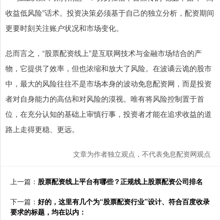
收益低风险”话术。投资决策必须基于自己的独立分析，配资期间
更要时刻关注账户状况和市场变化。
总而言之，“股票配资线上”是互联网技术与金融市场结合的产
物，它提供了效率，但也浓缩和放大了风险。在波谲云诡的股市
中，最大的风险往往不是市场本身的波动免息配资网，而是投资
者对自身能力的高估和对风险的漠视。唯有将风险控制置于首
位，在充分认知的基础上审慎行事，投资者才能在追求收益的道
路上走得更稳、更远。
文章为作者独立观点，不代表免息配资网观点
上一篇：
股票配资线上平台有哪些？正规线上股票配资公司排名
下一篇：
好的，这里有几个为“股票配资行业”设计、符合百度收录
要求的标题，均在以内：