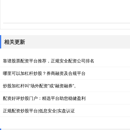
相关更新
靠谱股票配资平台推荐，正规安全配资公司排名
哪里可以加杠杆炒股？券商融资及合规平台
炒股加杠杆叫“场外配资”或“融资融券”。
配资好评炒股门户：精选平台助您稳健盈利
正规配资炒股平台|低息安全|实盘认证