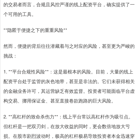
的交易者而言，合规且风控严谨的线上配资平台，确实提供了一
个可用的工具。
**隐匿于便捷之下的重重风险**
然而，便捷的背后往往潜藏着与之对应的风险，甚至更为严峻的
挑战：
1. **平台合规性风险**：这是最根本的风险。目前，大量的线上
配资平台处于监管的灰色地带，甚至是非法的。它们未获得相关
的金融业务许可，其运营缺乏有效监督。投资者可能面临平台虚
构交易、挪用保证金、甚至直接卷款跑路的巨大风险。
2. **高杠杆的致命杀伤力**：线上平台常以高杠杆作为吸引点。
但杠杆是一把双刃剑，在放大收益的同时，更会数倍地放大亏
损。在股市剧烈波动时，极高的杠杆极易导致投资者本金迅速穿