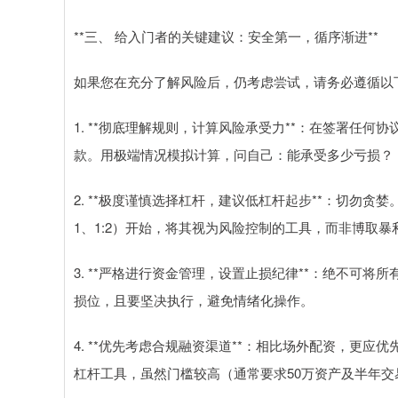
**三、 给入门者的关键建议：安全第一，循序渐进**
如果您在充分了解风险后，仍考虑尝试，请务必遵循以
1. **彻底理解规则，计算风险承受力**：在签署任
款。用极端情况模拟计算，问自己：能承受多少亏损？
2. **极度谨慎选择杠杆，建议低杠杆起步**：切勿贪
1、1:2）开始，将其视为风险控制的工具，而非博取暴
3. **严格进行资金管理，设置止损纪律**：绝不可
损位，且要坚决执行，避免情绪化操作。
4. **优先考虑合规融资渠道**：相比场外配资，更应
杠杆工具，虽然门槛较高（通常要求50万资产及半年