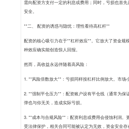
需向配资方支付一定的利息或费用；同时，亏损也首先
安全。
**二、 配资的诱惑与隐忧：理性看待高杠杆**
配资的核心吸引力在于**杠杆效应**。它放大了资金
种效应确实能创造惊人回报。
然而，高收益永远伴随着高风险：
1. **风险倍数放大**：亏损同样按杠杆比例放大。
2. **强制平仓压力**：配资账户设有平仓线（通常
弹也与你无关，造成实际亏损。
3. **成本与合规风险**：配资利息或费用会侵蚀利
受法律保护，相关合同可能被认定为无效，资金安全存