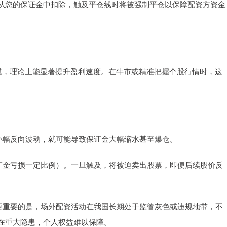
从您的保证金中扣除，触及平仓线时将被强制平仓以保障配资方资金
规模，理论上能显著提升盈利速度。在牛市或精准把握个股行情时，这
市场小幅反向波动，就可能导致保证金大幅缩水甚至爆仓。
为保证金亏损一定比例）。一旦触及，将被迫卖出股票，即便后续股价反
润。更重要的是，场外配资活动在我国长期处于监管灰色或违规地带，不
在重大隐患，个人权益难以保障。