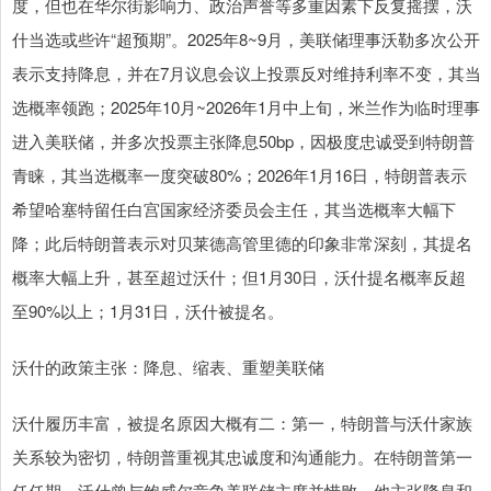
度，但也在华尔街影响力、政治声誉等多重因素下反复摇摆，沃
什当选或些许“超预期”。2025年8~9月，美联储理事沃勒多次公开
表示支持降息，并在7月议息会议上投票反对维持利率不变，其当
选概率领跑；2025年10月~2026年1月中上旬，米兰作为临时理事
进入美联储，并多次投票主张降息50bp，因极度忠诚受到特朗普
青睐，其当选概率一度突破80%；2026年1月16日，特朗普表示
希望哈塞特留任白宫国家经济委员会主任，其当选概率大幅下
降；此后特朗普表示对贝莱德高管里德的印象非常深刻，其提名
概率大幅上升，甚至超过沃什；但1月30日，沃什提名概率反超
至90%以上；1月31日，沃什被提名。
沃什的政策主张：降息、缩表、重塑美联储
沃什履历丰富，被提名原因大概有二：第一，特朗普与沃什家族
关系较为密切，特朗普重视其忠诚度和沟通能力。在特朗普第一
任任期，沃什曾与鲍威尔竞争美联储主席并惜败，他主张降息和