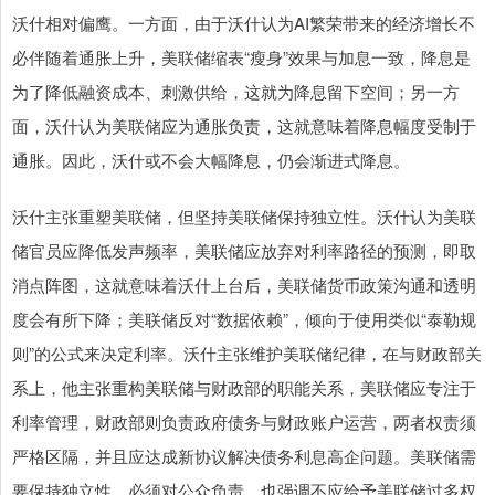
沃什相对偏鹰。一方面，由于沃什认为AI繁荣带来的经济增长不
必伴随着通胀上升，美联储缩表“瘦身”效果与加息一致，降息是
为了降低融资成本、刺激供给，这就为降息留下空间；另一方
面，沃什认为美联储应为通胀负责，这就意味着降息幅度受制于
通胀。因此，沃什或不会大幅降息，仍会渐进式降息。
沃什主张重塑美联储，但坚持美联储保持独立性。沃什认为美联
储官员应降低发声频率，美联储应放弃对利率路径的预测，即取
消点阵图，这就意味着沃什上台后，美联储货币政策沟通和透明
度会有所下降；美联储反对“数据依赖”，倾向于使用类似“泰勒规
则”的公式来决定利率。沃什主张维护美联储纪律，在与财政部关
系上，他主张重构美联储与财政部的职能关系，美联储应专注于
利率管理，财政部则负责政府债务与财政账户运营，两者权责须
严格区隔，并且应达成新协议解决债务利息高企问题。美联储需
要保持独立性，必须对公众负责，也强调不应给予美联储过多权