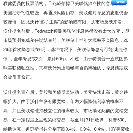
联储委员的投票结构，且鲍威尔捍卫美联储独立性的意愿不变，
美国经济韧性较强、再通胀风险仍存，美联储对降息的态度仍会
较谨慎，因此沃什“影子主席”的影响或有限。从市场反映来看，
沃什提名前后，Fedwatch预测美联储降息路径没有太大改变，即
市场预测鲍威尔任期结束前，美联储上半年大概率不会降息，20
26年首次降息或在6月，基准情况下，美联储降息有可能“走走停
停”，全年降息或2次，累计50bp。不过，由于特朗普一直试图影
响美联储独立性，其与沃什沟通顺畅与否仍待确认，降息预期或
会被反复修正。
沃什提名宣布后，美股和美债反复波动，美元快速走高，黄金跌
幅扩大。由于沃什主张有限宽松，年内大幅降低利率的概率不
高，并且美联储维持独立性的概率较大，市场消化此前的宽松交
易，在一定程度上呈现紧缩交易。截至1月31日收盘，标普500、
纳斯达克、道琼斯指数分别下跌0.4%、0.9%、0.4%，10Y美债收