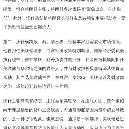
缩表，符合特朗普主张，特朗普多次表扬其“形象出众、能力胜
任”；此外，沃什岳父是特朗普长期好友及共和党重要捐助者，妻
子为雅诗兰黛集团继承人。
第二，沃什横跨政、商、学三界，经验丰富且容易让市场信服。
他曾担任美联储理事、白宫经济政策特别助理、国家经济委员会
执行秘书，曾在摩根士利丹负责并购业务，在金融危机期间担任
美联储与华尔街之间的联络人，并与财政部长贝森特师从德鲁肯
米勒，其当选美联储主席，在白宫、华尔街、美联储以及财政部
之间，或能起到较好沟通纽带作用。
沃什主张降息和缩表，主张重塑美联储。在通胀方面，沃什更倾
向于弗里德曼的货币主义观点，即通货膨胀是因为货币超发导致
的，是一种货币现象。也就是说，通胀是一种选择，美联储通过
量化宽松等非常规货币政策注入大量流动性，应为通胀负主要责