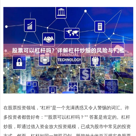
在股票投资领域，“杠杆”是一个充满诱惑又令人警惕的词汇。许
多投资者都曾好奇：**股票可以杠杆吗？** 答案是肯定的。杠杆
炒股，即通过借入资金放大投资规模，已成为股市中常见的投资
方式。然而，杠杆如同一把双刃剑，既能放大收益正规实盘股票