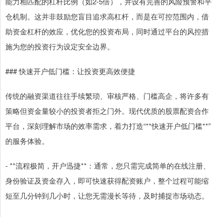
能力相匹配的杠杆比例（如2-5倍），并设有完善的风险预警和平
仓机制。这并非鼓励您盲目追求高杠杆，而是在可控范围内，借
助资金杠杆的效应，优化您的投资布局，同时通过平台的风控措
施为您的投资行为设定安全边界。
### 快速开户低门槛：让投资更高效便捷
传统的融资渠道往往手续繁琐、审核严格、门槛高企，将许多有
策略但资金量较小的投资者拒之门外。现代优质的股票配资合作
平台，深刻理解市场的效率需求，着力打造“**快速开户低门槛**”
的服务体验。
- **流程极简，开户迅捷**：通常，您只需完成简单的在线注册、
身份验证及资金存入，即可快速获得配资账户，整个过程可能缩
短至几分钟到几小时，让您无需漫长等待，及时捕捉市场动态。