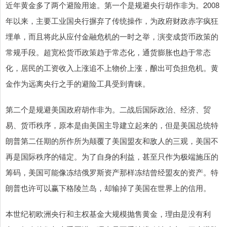
近年黄金多了两个避险用途。第一个是规避央行胡作非为。2008
年以来，主要工业国央行摒弃了传统操作，为政府财政赤字疯狂
埋单，而且将此从应付金融危机的一时之举，演变成货币政策的
常规手段。超宽松货币政策趋于常态化，通货膨胀也趋于常态
化，居民的工资收入上涨追不上物价上涨，酿出可负担危机。黄
金作为远离央行之手的避险工具受到青睐。
第二个是规避美国政府胡作非为。二战后国际政治、经济、贸
易、货币秩序，原本是由美国主导建立起来的，但是美国总统特
朗普第二任期的所作所为颠覆了美国盟友和敌人的三观，美国不
再是国际秩序的锚定。为了自身的利益，甚至只作为极端施压的
筹码，美国可能像冻结俄罗斯资产那样冻结曾经盟友的资产。特
朗普也许可以赢下格陵兰岛，却输掉了美国在世界上的信用。
本世纪初欧洲央行和主权基金大规模抛售黄金，理由是没有利