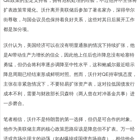
扩表政策常规化。沃什离开美联储后参加了著名家办，深得华尔
街尊敬，与国会议员也保持着良好关系，这些对其日后展开工作
都是加分项。
沃什认为，美国经济可以在没有明显通胀的情况下持续扩张，他
是AI带动生产力增长的信众，因此他上任后也许降息没有哈塞特
勇猛，但仍会将利率逐步调降至中性水平，这和鲍威尔最近暗示
降息周期已经结束形成鲜明对照。然而，沃什对QE持审慎态度，
主张在非紧急情况下，不要轻易扩张资产表，这对拉低国债发行
成本不利，需要与财政部长贝森特（两人曾在对冲基金共事）进
一步磨合。
笔者相信，沃什不是特朗普的第一选择，但仍是可合作的对象。
他作为美联储主席的核心政策思路应该是降息但不扩表。万一经
济或市场出现大的动荡（如AI爆掉或国债市场崩盘），相信他会