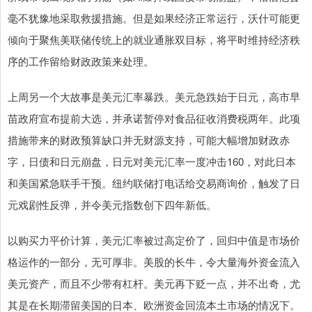
毫不犹豫地采取救援措施。但是如果经济正常运行，沃什可能更
倾向于聚焦美联储传统上的就业通胀双目标，将平时维持经济秩
序的工作留给财政政策来处理。
上周另一个大故事是美元汇率暴跌。美元急跌始于日元，高市早
苗政府宣布提前大选，并承诺暂停对食品征收消费税两年。此项
措施带来的财政预算缺口并无财源支持，可能大幅增加财政赤
字，日债和日元崩盘，日元对美元汇率一度冲击160，对此日本
和美国紧急联手干预。纽约联储打电话给交易商询价，触发了日
元戏剧性反弹，并令美元指数创下四年新低。
以购买力平价计算，美元汇率被过高定价了，回归中值是市场价
格运作的一部分，无可厚非。美股的长牛，令大量海外资金流入
美元资产，而且不少带有杠杆。美元再下贬一点，并不出奇，尤
其是在长期滞留美国的日本、欧洲资金回流本土市场的情况下。