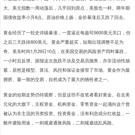
大。美元指数一周动荡后，几乎回到原点，美股也一样。两年期
国债收益率小升8点。原油价格上扬，金价暴涨后又跌了回去。
黄金经历了一轮史诗级暴涨，一度逼近每盎司5600美元关口，但
之后三天跌掉800美元。黄金严重超买，短期出现调整不足为
奇。美东时间1月29日10点，在美国交易的风险资产同时暴跌，
一小时后反弹。据报这次急跌不涉及交易员抛售，亦非流动性抽
紧，居然是模型、算法、风控和保证金接管了市场。黄金作为最
拥挤、最一致的交易，自然成为了最大的牺牲者之一。
黄金的短期走势仍待观察，但是这些不改笔者看好黄金。在去美
元化的大旗下，主权资金、机构资金、零售资金一起涌向这个曾
被认为非主流的另类投资。投资黄金，没有利息或分红收益，一
般作避险用途，一则规避通胀风险，二则规避战乱风险。