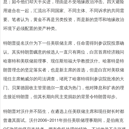
息；如今他们却大手买进，理由是不受地缘政治冲击。四大避险
用途合在一起，汇流出不同国家、不同主体、不同诉求的共同需
要。笔者认为，黄金不再是另类投资，而是新的货币和地缘政治
环境下必须配置的资产种类。
特朗普提名沃什为下一任美联储主席，任命需得到参议院投票确
认。其实特朗普瞩意的候选人一直只有两位，白宫首席经济顾问
哈塞特和美联储前理事、现任斯坦福大学教授沃什。哈塞特是特
朗普理念的坚定落实者，也是新主席的首选，但是白宫对美联储
现任主席鲍威尔的司法调查，堵死了哈塞特得到参议院批准的大
门。贝莱德固收主管里德尔一度成为热门，他对降息和扩表的理
念接近特朗普，但其长期向民主党捐款的背景令特朗普却步。
特朗普对沃什并不陌生，在遴选上任美联储主席和现任财长时都
曾邀其面试。沃什2006~2011年担任美联储理事期间，是伯南克
QE政策的坚定支持者，拥有危机处理的经验，不过他并不主张将