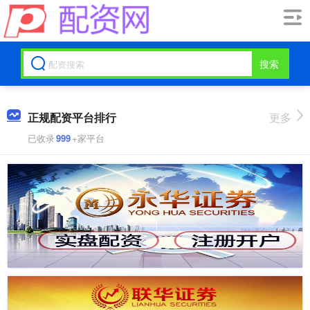
搜索
正规配资平台排行
更多
已收录
999
+家平台