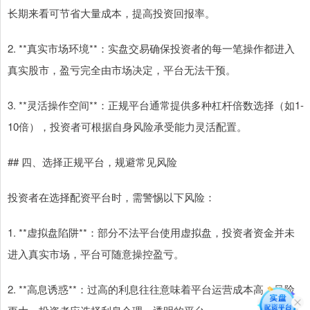
长期来看可节省大量成本，提高投资回报率。
2. **真实市场环境**：实盘交易确保投资者的每一笔操作都进入
真实股市，盈亏完全由市场决定，平台无法干预。
3. **灵活操作空间**：正规平台通常提供多种杠杆倍数选择（如1-
10倍），投资者可根据自身风险承受能力灵活配置。
## 四、选择正规平台，规避常见风险
投资者在选择配资平台时，需警惕以下风险：
1. **虚拟盘陷阱**：部分不法平台使用虚拟盘，投资者资金并未
进入真实市场，平台可随意操控盈亏。
2. **高息诱惑**：过高的利息往往意味着平台运营成本高，风险