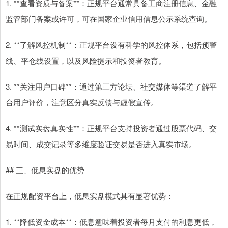
1. **查看资质与备案**：正规平台通常具备工商注册信息、金融
监管部门备案或许可，可在国家企业信用信息公示系统查询。
2. **了解风控机制**：正规平台设有科学的风控体系，包括预警
线、平仓线设置，以及风险提示和投资者教育。
3. **关注用户口碑**：通过第三方论坛、社交媒体等渠道了解平
台用户评价，注意区分真实反馈与虚假宣传。
4. **测试实盘真实性**：正规平台支持投资者通过股票代码、交
易时间、成交记录等多维度验证交易是否进入真实市场。
## 三、低息实盘的优势
在正规配资平台上，低息实盘模式具有显著优势：
1. **降低资金成本**：低息意味着投资者每月支付的利息更低，