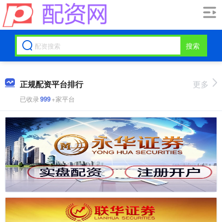
搜索
正规配资平台排行
更多
已收录
999
+家平台