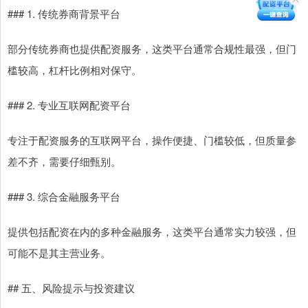
### 1. 传统券商背景平台
部分传统券商也提供配资服务，这类平台通常合规性最强，但门
槛较高，杠杆比例相对保守。
### 2. 专业互联网配资平台
专注于配资服务的互联网平台，操作便捷、门槛较低，但质量参
差不齐，需要仔细甄别。
### 3. 综合金融服务平台
提供包括配资在内的多种金融服务，这类平台通常实力较强，但
可能不是其主营业务。
## 五、风险提示与投资建议