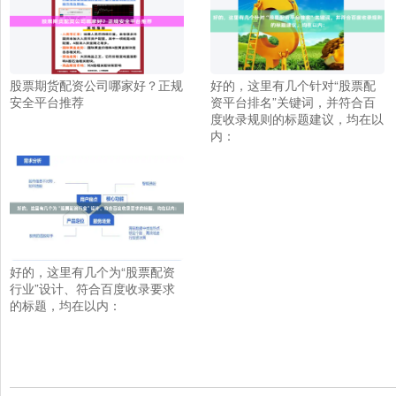
股票期货配资公司哪家好？正规
好的，这里有几个针对“股票配
安全平台推荐
资平台排名”关键词，并符合百
度收录规则的标题建议，均在以
内：
好的，这里有几个为“股票配资
行业”设计、符合百度收录要求
的标题，均在以内：