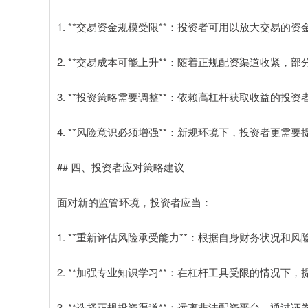
1. **交易资金规模受限**：投资者可用以放大交易
2. **交易成本可能上升**：随着正规配资渠道收紧
3. **投资策略需要调整**：依赖高杠杆获取收益的
4. **风险意识必须增强**：新规环境下，投资者更
## 四、投资者应对策略建议
面对新的监管环境，投资者应当：
1. **重新评估风险承受能力**：根据自身财务状况
2. **加强专业知识学习**：在杠杆工具受限的情况
3. **选择正规投资渠道**：远离非法配资平台，通