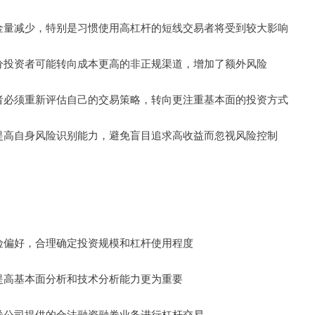
的资金量减少，特别是习惯使用高杠杆的短线交易者将受到较大影响
，部分投资者可能转向成本更高的非正规渠道，增加了额外风险
投资者必须重新评估自己的交易策略，转向更注重基本面的投资方式
需要提高自身风险识别能力，避免盲目追求高收益而忽视风险控制
和风险偏好，合理确定投资规模和杠杆使用程度
下，提高基本面分析和技术分析能力更为重要
过证券公司提供的合法融资融券业务进行杠杆交易