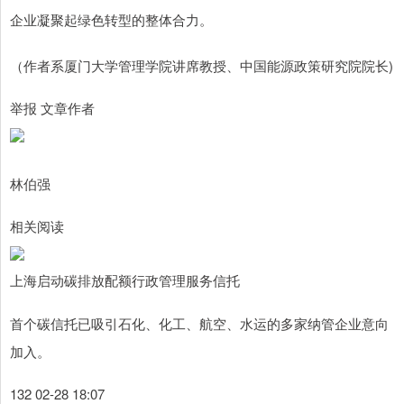
企业凝聚起绿色转型的整体合力。
（作者系厦门大学管理学院讲席教授、中国能源政策研究院院长)
举报 文章作者
林伯强
相关阅读
上海启动碳排放配额行政管理服务信托
首个碳信托已吸引石化、化工、航空、水运的多家纳管企业意向
加入。
132 02-28 18:07