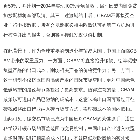
近50%，并计划于2034年实现100%全额征收，届时欧盟内部免费
排放配额将全部取消。其三，过渡期结束后，CBAM不再接受企
业自行申报数据，所有合规数据必须由欧盟认可的第三方机构进
行核查并出具报告，否则将直接触发默认值机制。
在此背景下，作为全球重要的制造业与贸易大国，中国正面临CB
AM带来的双重压力。一方面，CBAM将直接抬升钢铁、铝等碳密
集型产品的出口成本，削弱相关产品的价格竞争力；另一方面，
这一机制不仅挤压国内高碳产业的国际市场空间，更对中国绿色
低碳转型的路径与节奏提出了更高要求。值得注意的是，CBAM
政策认可进口产品已缴纳的碳成本，这意味着出口国可通过开征
碳税或将出口行业纳入碳市场等方式，实现碳成本的国内抵扣。
由此可见，碳交易市场已成为中国应对CBAM的关键抓手。通过
科学设计碳市场的覆盖范围与交易机制，中国出口企业进入欧盟
市场时便能进行相应的成本抵扣，有效降低对欧缴纳的额外负