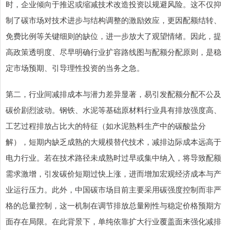
时，企业倾向于推迟或缩减技术改造投资以规避风险。这不仅抑
制了碳市场对技术进步与结构调整的激励效应，更因配额结转、
免费比例等关键细则的缺位，进一步放大了观望情绪。因此，提
高政策透明度、尽早明确行业扩容路线图与配额分配原则，是稳
定市场预期、引导理性投资的当务之急。
第二，行业间减排成本与潜力差异显著，易引发配额分配不公及
碳价剧烈波动。钢铁、水泥等基础原材料行业具有排放强度高、
工艺过程排放占比大的特征（如水泥熟料生产中的碳酸盐分
解），短期内缺乏成熟的大规模替代技术，减排边际成本远高于
电力行业。若在技术路径未成熟时过早或集中纳入，将导致配额
需求激增，引发碳价短期过快上涨，进而增加宏观经济成本与产
业运行压力。此外，中国碳市场目前主要采用碳强度控制而非严
格的总量控制，这一机制在调节排放总量刚性与稳定价格预期方
面存在局限。在此背景下，单纯依靠扩大行业覆盖面来强化减排