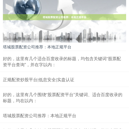
塔城股票配资公司推荐：本地正规平台
好的，这里有几个适合百度收录的标题，均包含关键词“股票配
资平台查询”，并在字以内：
正规配资炒股平台|低息安全|实盘认证
好的，这里有几个围绕“股票配资平台”关键词、适合百度收录的
标题，均在以内：
塔城股票配资公司推荐：本地正规平台