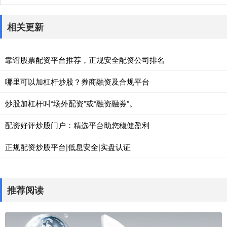
相关更新
靠谱股票配资平台推荐，正规安全配资公司排名
哪里可以加杠杆炒股？券商融资及合规平台
炒股加杠杆叫“场外配资”或“融资融券”。
配资好评炒股门户：精选平台助您稳健盈利
正规配资炒股平台|低息安全|实盘认证
推荐阅读