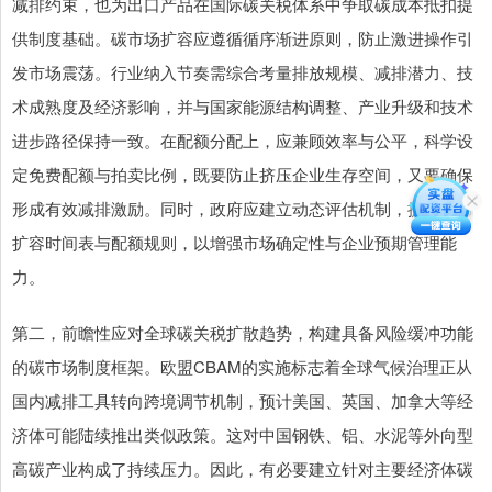
减排约束，也为出口产品在国际碳关税体系中争取碳成本抵扣提
供制度基础。碳市场扩容应遵循循序渐进原则，防止激进操作引
发市场震荡。行业纳入节奏需综合考量排放规模、减排潜力、技
术成熟度及经济影响，并与国家能源结构调整、产业升级和技术
进步路径保持一致。在配额分配上，应兼顾效率与公平，科学设
定免费配额与拍卖比例，既要防止挤压企业生存空间，又要确保
形成有效减排激励。同时，政府应建立动态评估机制，提前公布
扩容时间表与配额规则，以增强市场确定性与企业预期管理能
力。
第二，前瞻性应对全球碳关税扩散趋势，构建具备风险缓冲功能
的碳市场制度框架。欧盟CBAM的实施标志着全球气候治理正从
国内减排工具转向跨境调节机制，预计美国、英国、加拿大等经
济体可能陆续推出类似政策。这对中国钢铁、铝、水泥等外向型
高碳产业构成了持续压力。因此，有必要建立针对主要经济体碳