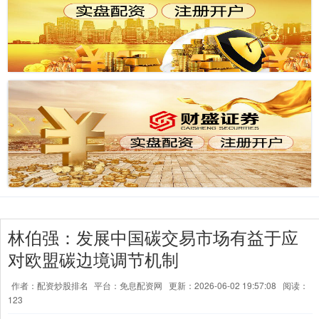
林伯强：发展中国碳交易市场有益于应
对欧盟碳边境调节机制
作者：配资炒股排名
平台：免息配资网
更新：2026-06-02 19:57:08
阅读：
123