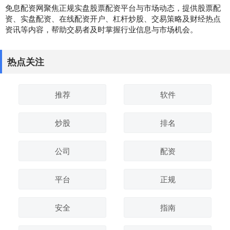
免息配资网聚焦正规实盘股票配资平台与市场动态，提供股票配
资、实盘配资、在线配资开户、杠杆炒股、交易策略及财经热点
资讯等内容，帮助交易者及时掌握行业信息与市场机会。
热点关注
推荐
软件
炒股
排名
公司
配资
平台
正规
安全
指南