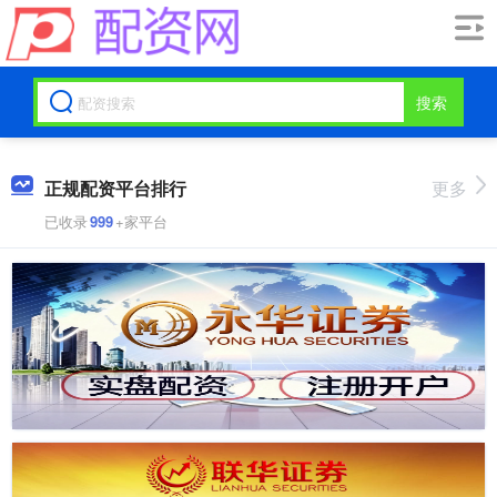
搜索
正规配资平台排行
更多
已收录
999
+家平台