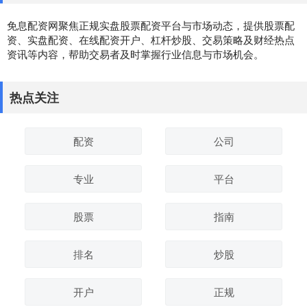
免息配资网聚焦正规实盘股票配资平台与市场动态，提供股票配
资、实盘配资、在线配资开户、杠杆炒股、交易策略及财经热点
资讯等内容，帮助交易者及时掌握行业信息与市场机会。
热点关注
配资
公司
专业
平台
股票
指南
排名
炒股
开户
正规