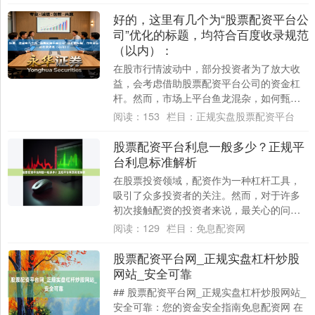
重要。本....
好的，这里有几个为“股票配资平台公
司”优化的标题，均符合百度收录规范
（以内）：
在股市行情波动中，部分投资者为了放大收
益，会考虑借助股票配资平台公司的资金杠
杆。然而，市场上平台鱼龙混杂，如何甄别
一家安全、可靠、合规的配资平台，成为投
阅读：
153
栏目：
正规实盘股票配资平台
资者面临....
股票配资平台利息一般多少？正规平
台利息标准解析
在股票投资领域，配资作为一种杠杆工具，
吸引了众多投资者的关注。然而，对于许多
初次接触配资的投资者来说，最关心的问题
之一便是：**股票配资平台的利息一般是多
阅读：
129
栏目：
免息配资网
少？*....
股票配资平台网_正规实盘杠杆炒股
网站_安全可靠
## 股票配资平台网_正规实盘杠杆炒股网站_
安全可靠：您的资金安全指南免息配资网 在