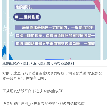
股票配资如何选股？五大选股技巧助您稳健盈利
好的，这里有几个适合百度收录的标题，均包含关键词“股票配
资平台查询”，并在字以内：
正规配资炒股平台|低息安全|实盘认证
股票配资门户网_正规股票配资平台排名与选择指南