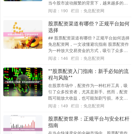
当今股市波动频繁的背景下，越来越多的投
资者开始关注杠杆炒股这一工具，试图放
阅读：
190
栏目：
免息配资网
大....
股票配资渠道有哪些？正规平台如何
选择
## 股票配资渠道有哪些？正规平台如何选择
免息配资网，一文读懂避坑指南 股票配资作
为一种放大交易资金的方式，吸引了众多希
望博取更高收益的投资者。然而，市场上渠
阅读：
146
栏目：
免息配资网
道....
**股票配资入门指南：新手必知的流
程与风险**
在股票市场中，配资作为一种杠杆工具，吸
引了众多投资者，尤其是新手。然而，配资
既可能放大收益，也可能加剧亏损。本文将
为您详细解析股票配资的基本流程与潜在风
阅读：
149
栏目：
免息配资网
险，帮助....
股票配资世界：正规平台与安全杠杆
指南
在当今快速变化的金融市场中，股票配资作