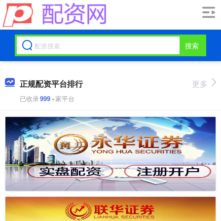
搜索
正规配资平台排行
更多
已收录
999
+家平台