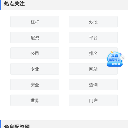
热点关注
杠杆
炒股
配资
平台
公司
排名
专业
网站
安全
查询
世界
门户
免息配资网