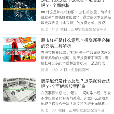
吗？- 全面解析
## 什么是加杠杆炒股？ 加杠杆炒股，简单来
说就是**借钱投资股票**，通过放大本金来获
取更高收益（或亏损）的投资方式。投资者
只需投入一部分自有资金（保证金），....
阅读：
143
栏目：
正规实盘股票配资平台
股市杠杆是什么意思？投资新手必懂
的交易工具解析
在股市投资领域，"杠杆"是一个既充满诱惑又
暗藏风险的关键词。对于投资新手而言，理
解杠杆交易的本质和运作机制，是迈向成熟
投资者的重要一步。本文将深入解析股市杠
阅读：
162
栏目：
免息配资网
杆的....
股票配资是什么意思？股票配资合法
吗？-全面解析股票配资
在股票投资领域，“配资”一词时常出现，引发
不少投资者的好奇与关注。究竟什么是股票
配资？它是否合法？本文将为您全面解析股
票配资的运作模式、潜在风险及法律现状。
阅读：
83
栏目：
正规实盘股票配资平台