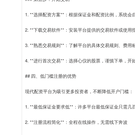
1. **选择配资方案**：根据保证金和配资比例，系统
2. **下载交易软件**：安装平台提供的交易软件或使
3. **熟悉交易规则**：了解平台的具体交易规则、费
4. **进行首次交易**：选择心仪的股票，谨慎下单，
## 四、低门槛注册的优势
现代配资平台为吸引更多投资者，不断降低开户门槛：
1. **最低保证金要求低**：许多平台最低保证金只需
2. **注册流程简化**：全程在线操作，无需线下奔波