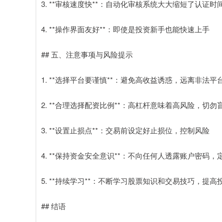
3. **审核速度快**：自动化审核系统大大缩短了认证时
4. **操作界面友好**：即使是投资新手也能快速上手
## 五、注意事项与风险提示
1. **选择平台要谨慎**：避免高收益诱惑，远离非法平
2. **合理选择配资比例**：高杠杆意味着高风险，切
3. **设置止损点**：交易前设定好止损位，控制风险
4. **保持资金安全意识**：不向任何人透露账户密码
5. **持续学习**：不断学习股票知识和交易技巧，提高
## 结语