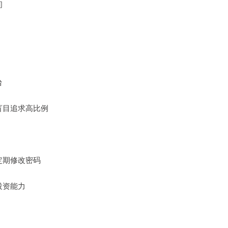
间
台
勿盲目追求高比例
，定期修改密码
投资能力