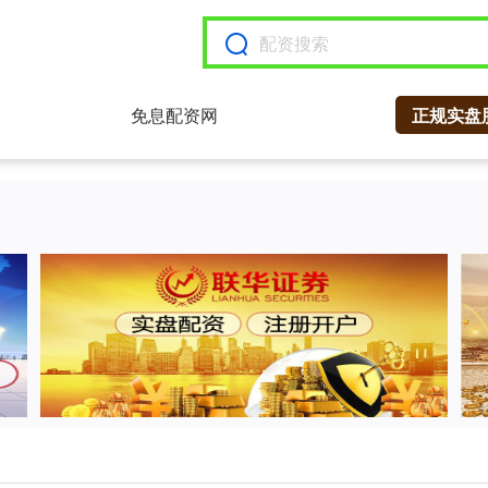
免息配资网
正规实盘