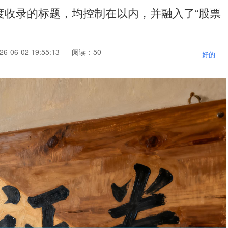
度收录的标题，均控制在以内，并融入了“股票
-06-02 19:55:13
阅读：50
好的