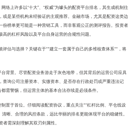
网络上许多以“十大”、“权威”为噱头的配资平台排名，其生成机制往
，或是某些机构未经验证的主观推荐。金融市场，尤其是配资这类边
一份榜单更可能是一种营销工具，而非客观公正的测评报告。投资者
极高的杠杆风险以及平台自身运营的合规性问题。
评估与选择？关键在于**建立一套属于自己的多维核查体系**，将
核查平台背景。尽管配资业务游走于灰色地带，但其背后的运营公司应具
，查询公司注册资本、实缴资本、是否存在行政处罚或严重违法记
告都需警惕，但运营主体的基本合法存续是必须条件。
风险控制置于首位。仔细阅读配资协议，重点关注**杠杆比例、平仓线设
*。清晰、合理的风控条款，远比华丽的排名更能体现平台的稳健性。
投资者需深刻理解其双刃剑属性。