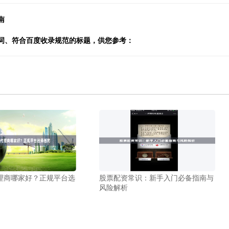
南
键词、符合百度收录规范的标题，供您参考：
理商哪家好？正规平台选
股票配资常识：新手入门必备指南与
风险解析