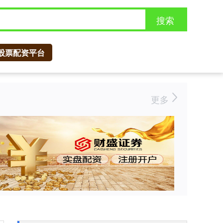
搜索
股票配资平台
更多