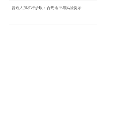
普通人加杠杆炒股：合规途径与风险提示