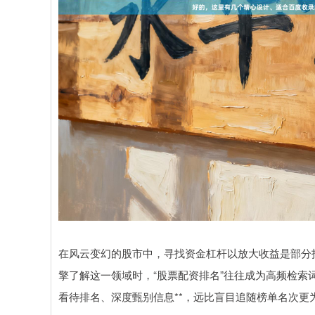
在风云变幻的股市中，寻找资金杠杆以放大收益是部分
擎了解这一领域时，“股票配资排名”往往成为高频检索
看待排名、深度甄别信息**，远比盲目追随榜单名次更