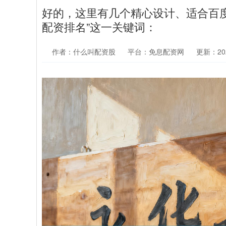
好的，这里有几个精心设计、适合百
配资排名”这一关键词：
作者：什么叫配资股
平台：免息配资网
更新：2026