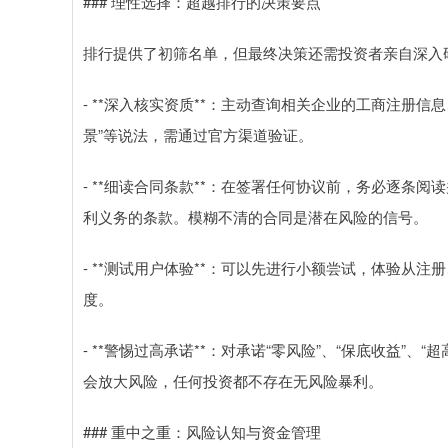
### 理性选择：超越排行的决策要点
排行提供了初筛名单，但最终决策还需投资者亲自深入
- **深入核实资质**：主动查询相关企业的工商注册
景”等说法，需通过官方渠道验证。
- **细读合同条款**：在签署任何协议前，务必逐条
利义务的条款。模糊不清的合同是潜在风险的信号。
- **测试用户体验**：可以先进行小额尝试，体验从
度。
- **警惕过高承诺**：对承诺“零风险”、“保底收益”
会放大风险，任何投资都不存在无风险暴利。
### 重中之重：风险认知与资金管理