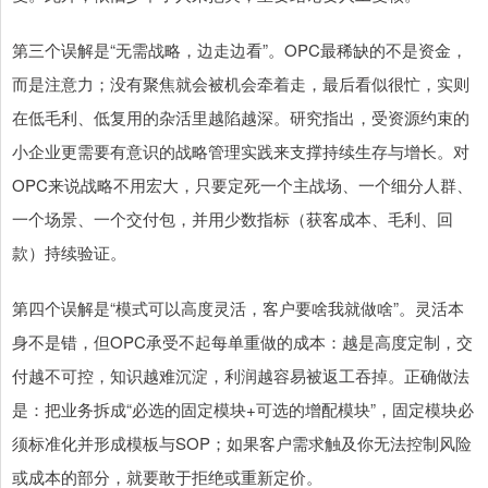
第三个误解是“无需战略，边走边看”。OPC最稀缺的不是资金，
而是注意力；没有聚焦就会被机会牵着走，最后看似很忙，实则
在低毛利、低复用的杂活里越陷越深。研究指出，受资源约束的
小企业更需要有意识的战略管理实践来支撑持续生存与增长。对
OPC来说战略不用宏大，只要定死一个主战场、一个细分人群、
一个场景、一个交付包，并用少数指标（获客成本、毛利、回
款）持续验证。
第四个误解是“模式可以高度灵活，客户要啥我就做啥”。灵活本
身不是错，但OPC承受不起每单重做的成本：越是高度定制，交
付越不可控，知识越难沉淀，利润越容易被返工吞掉。正确做法
是：把业务拆成“必选的固定模块+可选的增配模块”，固定模块必
须标准化并形成模板与SOP；如果客户需求触及你无法控制风险
或成本的部分，就要敢于拒绝或重新定价。