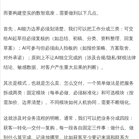
而要构建坚实的数智底座，需要做到以下几点。
首先，AI能力边界必须划清楚。我们可以把工作分成三类：可交
给AI起草但必须复核的（如总结、初稿、分类、资料整理、回复
草案）；AI可参与但必须由人拍板的（如报价策略、方案取舍、
对外承诺）；原则上不让AI独立完成的（涉及合规/隐私/财税法律
结论、敏感数据、对客户产生重大后果的判断）。
其次是模式，也就是怎么卖、怎么交付。一个简单做法是把服务
拆成两类：固定模块（每单必做、必须标准化）和可选模块（按
需加价、边界清楚）。不同模块如何人机协同，需要不断细化。
这就涉及对业务流程的明晰。通常，我们可以把业务分成四段：
获客—转化—交付—复购，每一段各自固定三件事：做什么、做
到什么算完成、记录放哪里。比如获客至少要记来源和联系方