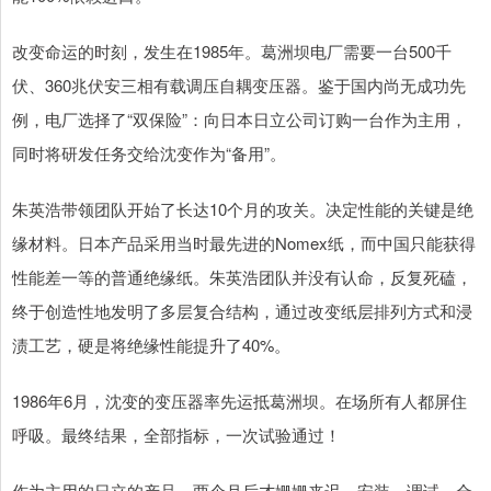
改变命运的时刻，发生在1985年。葛洲坝电厂需要一台500千
伏、360兆伏安三相有载调压自耦变压器。鉴于国内尚无成功先
例，电厂选择了“双保险”：向日本日立公司订购一台作为主用，
同时将研发任务交给沈变作为“备用”。
朱英浩带领团队开始了长达10个月的攻关。决定性能的关键是绝
缘材料。日本产品采用当时最先进的Nomex纸，而中国只能获得
性能差一等的普通绝缘纸。朱英浩团队并没有认命，反复死磕，
终于创造性地发明了多层复合结构，通过改变纸层排列方式和浸
渍工艺，硬是将绝缘性能提升了40%。
1986年6月，沈变的变压器率先运抵葛洲坝。在场所有人都屏住
呼吸。最终结果，全部指标，一次试验通过！
作为主用的日立的产品，两个月后才姗姗来迟。安装、调试、合