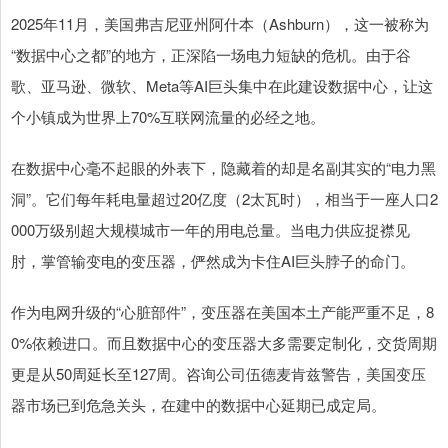
2025年11月，美国弗吉尼亚州阿什本（Ashburn），这一被称为
“数据中心之都”的地方，正深陷一场电力短缺的危机。由于谷
歌、亚马逊、微软、Meta等AI巨头集中在此建设数据中心，让这
个小镇成为世界上70%互联网流量的必经之地。
在数据中心毫不起眼的外表下，隐藏着的却是名副其实的“电力黑
洞”。它们每年耗电量超过20亿度（2太瓦时），相当于一座人口2
000万级别超大规模城市一年的用电总量。当电力供应捉襟见
肘，掌管输变电的变压器，俨然成为卡住AI巨头脖子的命门。
作为电网升级的“心脏部件”，变压器在美国本土产能严重不足，8
0%依赖进口。而且数据中心的变压器大多需要定制化，交货周期
更是从50周延长至127周。咨询公司伍德麦肯兹警告，美国变压
器市场已到危急关头，在建中的数据中心延期已成定局。