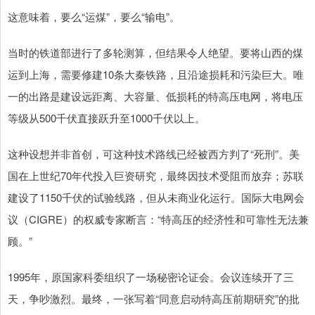
这意味着，要么“运煤”，要么“输电”。
当时的铁道部进行了多轮测算，但结果令人绝望。要将山西的煤
运到上海，需要修建10条大秦铁路，且沿途损耗和污染巨大。唯
一的出路是建设远距离、大容量、低损耗的特高压电网，将电压
等级从500千伏直接跃升至1000千伏以上。
这种设想并非首创，可这种技术路线已经被西方判了“死刑”。美
国在上世纪70年代投入巨资研究，最终因技术受阻而放弃；苏联
建设了1150千伏的试验线路，但从未商业化运行。国际大电网会
议（CIGRE）的权威专家断言：“特高压的经济性和可靠性无法兼
顾。”
1995年，原国家科委组织了一场秘密论证会。会议连续开了三
天，争吵激烈。最终，一张写着“同意启动特高压前期研究”的批