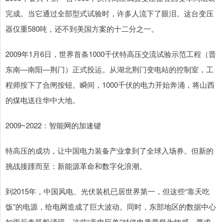
完成。当它通过全部型式试验时，许多人流下了眼泪。这台变压
器仅重580吨，还不到美国方案的十二分之一。
2009年1月6日，世界首条1000千伏特高压交流试验示范工程（晋
东南—南阳—荆门）正式投运。从湖北荆门变电站的控制室，工
程师按下了合闸按钮。瞬间，1000千伏的电力开始奔涌，将山西
的煤电送往华中大地。
2009~2022：智能网的加速键
特高压的成功，让中国电力装备产业拿到了全球入场券。但新的
挑战接踵而至：新能源革命和数字化浪潮。
到2015年，中国风电、光伏装机已居世界第一，但这些“靠天吃
饭”的电源，给电网造成了巨大波动。同时，东部地区的数据中心
如雨后春笋般涌现，这些“吞电巨兽”对供电质量极为敏感，要求