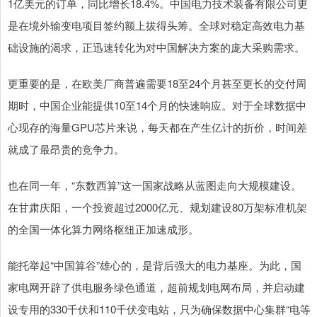
1亿美元的订单，同比增长18.4%。中国电力技术装备有限公司更
是在境外输变电项目签约额上拔得头筹。全球对稳定高效电力基
础设施的渴求，正迅速转化为对中国解决方案的庞大采购需求。
更重要的是，在欧美厂商普遍需要18至24个月甚至更长的交付周
期时，中国企业能提供10至14个月的快速响应。对于全球数据中
心现存的海量GPU芯片来说，每天都在产生亿计的折价，时间差
就成了最昂贵的竞争力。
也在同一年，“东数西算”这一国家战略从蓝图走向大规模建设。
在甘肃庆阳，一个投资超过2000亿元、规划建设80万架标准机架
的全国一体化算力网络枢纽正加速成形。
能托举起“中国算谷”雄心的，是背后强大的电力基座。为此，国
家电网开辟了供电服务绿色通道，超前规划电网布局，并启动建
设专用的330千伏和110千伏变电站，只为确保数据中心集群“电等