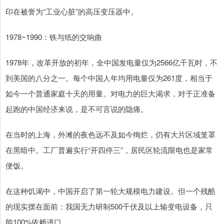
印在被誉为“工业心脏”的高压变压器中。
1978~1990：铁与纸的交响曲
1978年，改革开放的初年，全中国发电量仅为2566亿千瓦时，不
到美国的八分之一。每个中国人年均用电量仅为261度，相当于
如今一个普通家庭十天的用量。对电力的巨大渴求，对于正准备
起跑的中国经济来说，是不可言说的隐痛。
在当时的上海，外滩的夜色远不及如今绚烂，仍有大片区域笼罩
在黑暗中。工厂普遍实行“开四停三”，居民区轮流限电也是家常
便饭。
在这种饥渴中，中国开启了第一轮大规模电力建设。但一个残酷
的现实摆在面前：我国无力研制500千伏及以上输变电设备，只
能100%依赖进口。