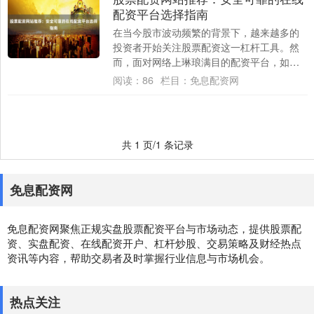
配资平台选择指南
在当今股市波动频繁的背景下，越来越多的
投资者开始关注股票配资这一杠杆工具。然
而，面对网络上琳琅满目的配资平台，如何
选择一个安全可靠的在线配资网站成为许多
阅读：
86
栏目：
免息配资网
投资者头....
共 1 页/1 条记录
免息配资网
免息配资网聚焦正规实盘股票配资平台与市场动态，提供股票配
资、实盘配资、在线配资开户、杠杆炒股、交易策略及财经热点
资讯等内容，帮助交易者及时掌握行业信息与市场机会。
热点关注