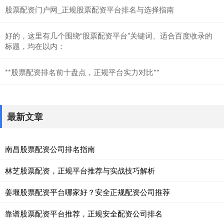
股票配资门户网_正规股票配资平台排名与选择指南
好的，这里有几个围绕“股票配资平台”关键词、适合百度收录的
标题，均在以内：
**股票配资排名前十盘点，正规平台实力对比**
最新文章
南昌股票配资公司排名指南
林芝股票配资，正规平台推荐与实战技巧解析
姜堰股票配资平台哪家好？安全正规配资公司推荐
靠谱股票配资平台推荐，正规安全配资公司排名