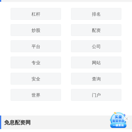
杠杆
排名
炒股
配资
平台
公司
专业
网站
安全
查询
世界
门户
免息配资网