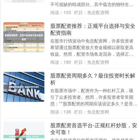
不可或缺的组成部分。其中蕴含的独特生态
与文化景观、丰富的农业生物多样性，以及
阅读：
103
栏目：
免息配资网
世代积淀....
股票配资推荐：正规平台选择与安全
配资指南
在股市行情波动中免息配资网，许多投资者
希望通过股票配资放大资金规模以获取更高
收益。然而，配资市场鱼龙混杂，选择正规
平台并确保资金安全成为投资者首要关注的
阅读：
190
栏目：
免息配资网
问题。本....
股票配资周期多久？最佳投资时长解
析
在股票市场中，配资作为一种杠杆工具，吸
引了众多投资者。然而，许多投资者常常困
惑：**股票配资的周期应该设定多久？是否存
在一个最佳的投资时长？** 本文将深入解
阅读：
138
栏目：
免息配资网
析....
股票配资首选平台-正规杠杆炒股，安
全可靠！