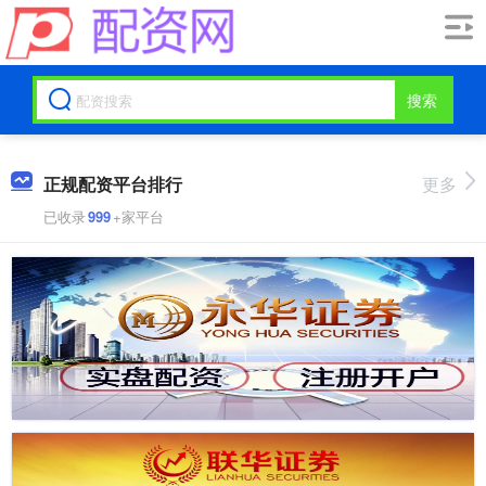
搜索
正规配资平台排行
更多
已收录
999
+家平台