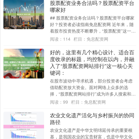
股票配资业务合法吗？股票配资平台
哪家好
## 股票配资业务合法吗？股票配资平台哪家
好？投资者必读指南免息配资网 近年来，随
着股市投资热度不断攀升，“股票配资”这一概
念频繁进入投资者视野。面对市场上形形....
阅读：
114
栏目：
免息配资网
好的，这里有几个精心设计、适合百
度收录的标题，均控制在以内，并融
入了“股票配资网站排行”这一核心关
键词：
在股市波动中寻求机遇，部分投资者会考虑
借助配资放大资金。面对网络上众多的选
择，“股票配资网站排行”成为许多人搜索和参
考的关键信息。然而，各类排行榜单纷繁复
阅读：
99
栏目：
免息配资网
杂，其....
农业文化遗产活化与乡村振兴的协同
路径
农业文化遗产是中华文明绵延传承的重要根
基，是我国农业的宝贵财富，也是中华文化