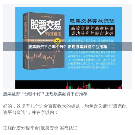
股票融资平台哪个好？正规股票融资平台推荐
好的，这里有几个适合百度收录的标题，均包含关键词“股票配
资平台查询”，并在字以内：
正规配资炒股平台|低息安全|实盘认证