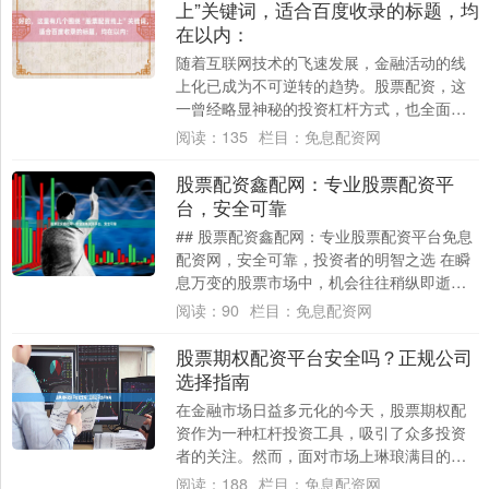
上”关键词，适合百度收录的标题，均
在以内：
随着互联网技术的飞速发展，金融活动的线
上化已成为不可逆转的趋势。股票配资，这
一曾经略显神秘的投资杠杆方式，也全面拥
抱了数字时代。“股票配资线上”服务应运而
阅读：
135
栏目：
免息配资网
生，为....
股票配资鑫配网：专业股票配资平
台，安全可靠
## 股票配资鑫配网：专业股票配资平台免息
配资网，安全可靠，投资者的明智之选 在瞬
息万变的股票市场中，机会往往稍纵即逝。
对于许多投资者而言，有限的资金可能成为
阅读：
90
栏目：
免息配资网
捕....
股票期权配资平台安全吗？正规公司
选择指南
在金融市场日益多元化的今天，股票期权配
资作为一种杠杆投资工具，吸引了众多投资
者的关注。然而，面对市场上琳琅满目的配
资平台，许多投资者不禁担忧：**股票期权配
阅读：
188
栏目：
免息配资网