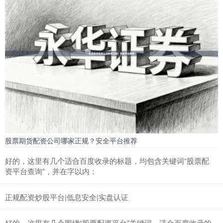
股票期货配资公司哪家正规？安全平台推荐
好的，这里有几个适合百度收录的标题，均包含关键词“股票配
资平台查询”，并在字以内：
正规配资炒股平台|低息安全|实盘认证
好的，这里有几个围绕“股票配资平台”关键词、适合百度收录的