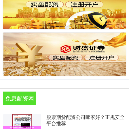
免息配资网
股票期货配资公司哪家好？正规安全
平台推荐