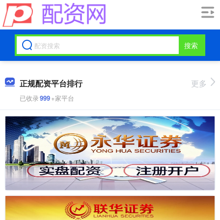
搜索
正规配资平台排行
更多
已收录
999
+家平台