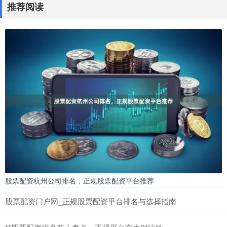
推荐阅读
股票配资杭州公司排名，正规股票配资平台推荐
股票配资门户网_正规股票配资平台排名与选择指南