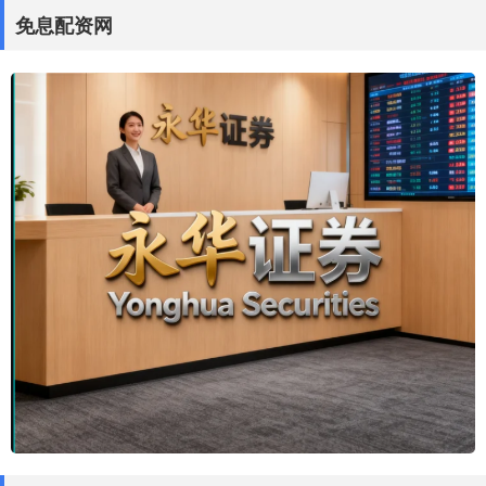
免息配资网