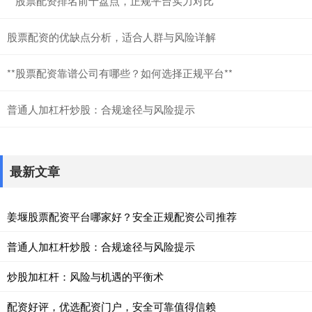
**股票配资排名前十盘点，正规平台实力对比**
股票配资的优缺点分析，适合人群与风险详解
**股票配资靠谱公司有哪些？如何选择正规平台**
普通人加杠杆炒股：合规途径与风险提示
最新文章
姜堰股票配资平台哪家好？安全正规配资公司推荐
普通人加杠杆炒股：合规途径与风险提示
炒股加杠杆：风险与机遇的平衡术
配资好评，优选配资门户，安全可靠值得信赖